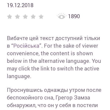
19.12.2018
1890
Цвет
Вибачте цей текст доступний тільки
в “
Російська
”. For the sake of viewer
convenience, the content is shown
Теги
below in the alternative language. You
may click the link to switch the active
(4)
language.
(1)
Проснувшись однажды утром после
беспокойного сна, Грегор Замза
(3)
обнаружил, что он у себя в постели